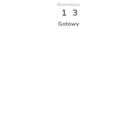
Poziom
Życia
1
3
Gotowy