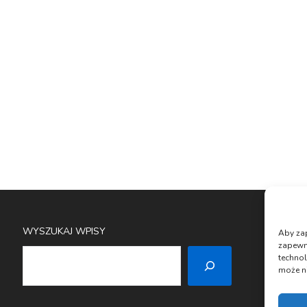
WYSZUKAJ WPISY
Aby zap
zapewn
technol
może ni